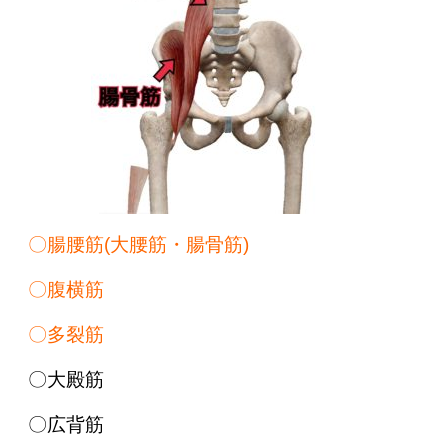
〇腸腰筋(大腰筋・腸骨筋)
〇
腹横筋
〇多裂筋
〇大殿筋
〇広背筋