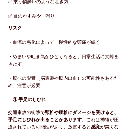
✅ 乗り物酔いのような吐き気
✅ 目のかすみや耳鳴り
リスク
・血流の悪化によって、慢性的な頭痛が続く
・めまいや吐き気がひどくなると、日常生活に支障を
きたす
・脳への影響（脳震盪や脳内出血）の可能性もあるた
め、注意が必要
④ 手足のしびれ
交通事故の衝撃で
頸椎や腰椎にダメージを受けると、
手足にしびれが出ることがあります
。これは神経が圧
迫されている可能性があり、放置すると
感覚が鈍くな