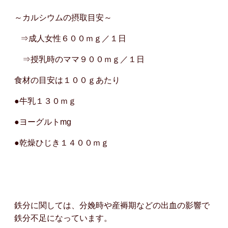
～カルシウムの摂取目安～
⇒成人女性６００ｍｇ／１日
⇒授乳時のママ９００ｍｇ／１日
食材の目安は１００ｇあたり
●牛乳１３０ｍｇ
●ヨーグルトmg
●乾燥ひじき１４００ｍｇ
鉄分に関しては、分娩時や産褥期などの出血の影響で
鉄分不足になっています。