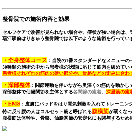
整骨院での施術内容と効果
セルフケアで改善が見られない場合や、症状が強い場合は、
瑞江駅前はりきゅう整骨院では以下のような施術を行ってい
・全身整体コース
：
当院の1番スタンダードなメニューの
50種類の施術の中から患者様の状態に応じて
筋肉を緩めてい
患者様それぞれの筋肉の硬い部分や、
骨格などの歪みに合わ
・深部整体
：関節運動を伴いながら奥深くの筋肉を動かし
深部整体で仙腸関節を主体とする
各関節の癒着
、
深層筋の癒
・EMS
：皮膚にパッドをはり電気刺激を入れてトレーニン
腹横筋
特に反り腰の人はコルセット筋と呼ばれる
が弱くな
腹横筋は体幹や、骨盤、仙腸関節の安定化にも関与する