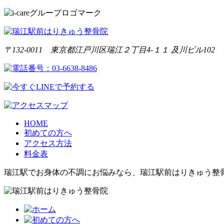
〒132-0011 東京都江戸川区瑞江２丁目4-１１ 及川ビル10
HOME
初めての方へ
アクセス方法
料金表
瑞江駅でお身体の不調にお悩みなら、瑞江駅前はりきゅう整